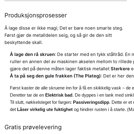
Produksjonsprosesser
Å lage disse er ikke magi; Det er bare noen smarte steg.
Først gjør de metalldelen seig, og så gir de den sitt
beskyttende skall.
Å lage den rå skruen
: De starter med en tykk ståltråd. E
ruller en annen del av maskinen akselen mellom to rillede 
gjøre det på denne måten lager faktisk metallet
Sterkere
e
Å ta på seg den gule frakken (The Plateg)
: Det er her de
Først kaster de alle skruene inn for å få en skikkelig vask – de 
Deretter tar de en
Elektrisk bad
. De dyppes i en tank med sinklø
Til slutt, nøkkelsteget for fargen:
Passiveringsdipp
. Dette er et
det
Låser virkelig ute fuktighet
og hindrer rusten i å starte. (
Gratis prøvelevering