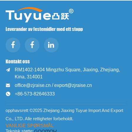
Leverandør av festemidler med ett stopp
Kontakt oss
RM1402-1404 Mingzhu Square, Jiaxing, Zhejiang,

Kina, 314001
office@zjraise.cn / export@zjraise.cn

+86-573-82646333

opphavsrett ©2025 Zhejiang Jiaxing Tuyue Import And Export
Co., LTD. Alle rettigheter forbeholdt.
VANLIGE SPØRSMÅL
Teknisk støtte: