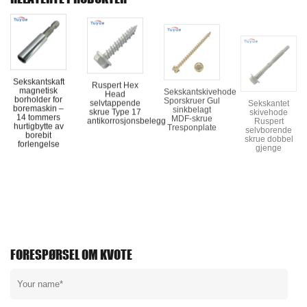
Sekskantskaft
Ruspert Hex
Sekskantskivehode
Sekskantet
magnetisk
Head
Sporskruer Gul
skivehode
borholder for
selvtappende
sinkbelagt
Ruspert
boremaskin –
skrue Type 17
MDF-skrue
selvborende
14 tommers
antikorrosjonsbelegg
Tresponplate
skrue dobbel
hurtigbytte av
gjenge
borebit
forlengelse
FORESPØRSEL OM KVOTE