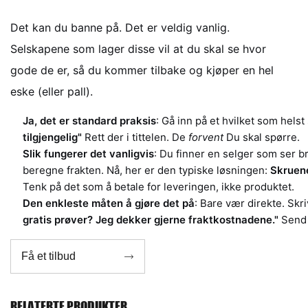
Det kan du banne på. Det er veldig vanlig.
Selskapene som lager disse vil at du skal se hvor
gode de er, så du kommer tilbake og kjøper en hel
eske (eller pall).
Ja, det er standard praksis
: Gå inn på et hvilket som hels
tilgjengelig"
Rett der i tittelen. De
forvent
Du skal spørre.
Slik fungerer det vanligvis
: Du finner en selger som ser b
beregne frakten. Nå, her er den typiske løsningen:
Skruene
Tenk på det som å betale for leveringen, ikke produktet.
Den enkleste måten å gjøre det på
: Bare vær direkte. Sk
gratis prøver? Jeg dekker gjerne fraktkostnadene."
Send d
Få et tilbud

RELATERTE PRODUKTER