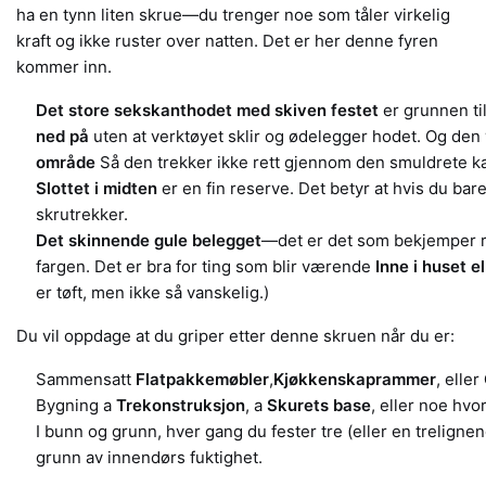
ha en tynn liten skrue—du trenger noe som tåler virkelig
kraft og ikke ruster over natten. Det er her denne fyren
kommer inn.
Det store sekskanthodet med skiven festet
er grunnen til
ned på
uten at verktøyet sklir og ødelegger hodet. Og den
område
Så den trekker ikke rett gjennom den smuldrete k
Slottet i midten
er en fin reserve. Det betyr at hvis du bare
skrutrekker.
Det skinnende gule belegget
—det er det som bekjemper ru
fargen. Det er bra for ting som blir værende
Inne i huset e
er tøft, men ikke så vanskelig.)
Du vil oppdage at du griper etter denne skruen når du er:
Sammensatt
Flatpakkemøbler
,
Kjøkkenskaprammer
, eller
Bygning a
Trekonstruksjon
, a
Skurets base
, eller noe hv
I bunn og grunn, hver gang du fester tre (eller en treligne
grunn av innendørs fuktighet.