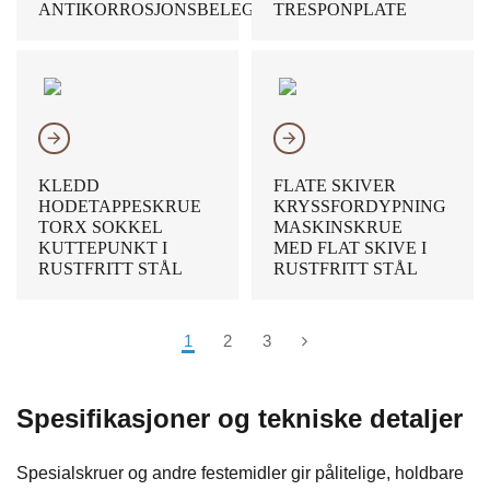
ANTIKORROSJONSBELEGG
TRESPONPLATE
𐃔
𐃔
KLEDD
FLATE SKIVER
HODETAPPESKRUE
KRYSSFORDYPNING
TORX SOKKEL
MASKINSKRUE
KUTTEPUNKT I
MED FLAT SKIVE I
RUSTFRITT STÅL
RUSTFRITT STÅL
1
2
3
Spesifikasjoner og tekniske detaljer
Spesialskruer og andre festemidler gir pålitelige, holdbare