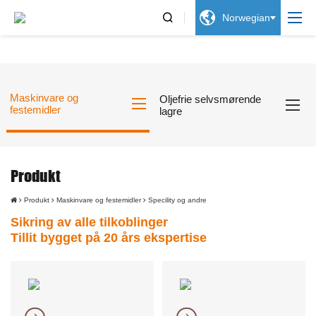


Norwegian
Maskinvare og
Oljefrie selvsmørende
festemidler
lagre
Produkt
Produkt
Maskinvare og festemidler
Specility og andre
Sikring av alle tilkoblinger
Tillit bygget på 20 års ekspertise