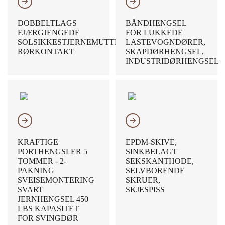
𐃔
𐃔
DOBBELTLAGS
BÅNDHENGSEL
FJÆRGJENGEDE
FOR LUKKEDE
SOLSIKKESTJERNEMUTTER-
LASTEVOGNDØRER,
RØRKONTAKT
SKAPDØRHENGSEL,
INDUSTRIDØRHENGSEL
𐃔
𐃔
KRAFTIGE
EPDM-SKIVE,
PORTHENGSLER 5
SINKBELAGT
TOMMER - 2-
SEKSKANTHODE,
PAKNING
SELVBORENDE
SVEISEMONTERING
SKRUER,
SVART
SKJESPISS
JERNHENGSEL 450
LBS KAPASITET
FOR SVINGDØR