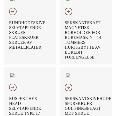
𐃔
𐃔
RUNDHODESKIVE
SEKSKANTSKAFT
SELVTAPPENDE
MAGNETISK
SKRUER
BORHOLDER FOR
PLATESKRUER
BOREMASKIN – 14
SKRUER AV
TOMMERS
METALLPLATER
HURTIGBYTTE AV
BOREBIT
FORLENGELSE
𐃔
𐃔
RUSPERT HEX
SEKSKANTSKIVEHODE
HEAD
SPORSKRUER
SELVTAPPENDE
GUL SINKBELAGT
SKRUE TYPE 17
MDF-SKRUE