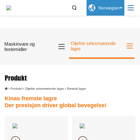


Norwegian
Oljefrie selvsmørende
Maskinvare og
lagre
festemidler
Produkt
Produkt
Oljefrie selvsmørende lagre
Bimetal lagre
Kinas fremste lagre
Der presisjon driver global bevegelse!