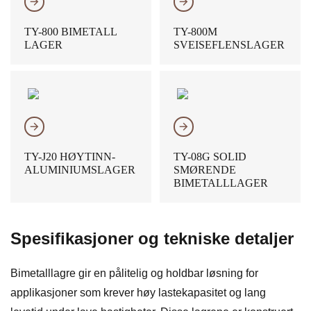
𐃔
𐃔
TY-800 BIMETALL
TY-800M
LAGER
SVEISEFLENSLAGER
𐃔
𐃔
TY-J20 HØYTINN-
TY-08G SOLID
ALUMINIUMSLAGER
SMØRENDE
BIMETALLLAGER
Spesifikasjoner og tekniske detaljer
Bimetalllagre gir en pålitelig og holdbar løsning for
applikasjoner som krever høy lastekapasitet og lang