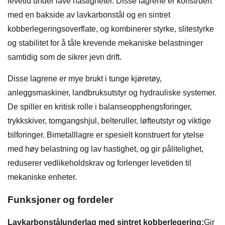
levetid under lave hastigheter. Disse lagrene er konstruert
med en bakside av lavkarbonstål og en sintret
kobberlegeringsoverflate, og kombinerer styrke, slitestyrke
og stabilitet for å tåle krevende mekaniske belastninger
samtidig som de sikrer jevn drift.
Disse lagrene er mye brukt i tunge kjøretøy,
anleggsmaskiner, landbruksutstyr og hydrauliske systemer.
De spiller en kritisk rolle i balanseopphengsforinger,
trykkskiver, tomgangshjul, belteruller, løfteutstyr og viktige
bilforinger. Bimetalllagre er spesielt konstruert for ytelse
med høy belastning og lav hastighet, og gir pålitelighet,
reduserer vedlikeholdskrav og forlenger levetiden til
mekaniske enheter.
Funksjoner og fordeler
Lavkarbonstålunderlag med sintret kobberlegering:
Gir