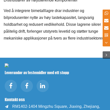
Distributører av høybærende komponenter
Ved å integrere bimetalllagre drar industrier og
bilprodusenter nytte av høy lastekapasitet, langvarig
holdbarhet og redusert vedlikehold. Disse lagrene sikrer
pålitelig drift, forlenger utstyrets levetid og støtter tunge
mekaniske applikasjoner på tvers av flere industrisektorer.
Leverandør av festemidler med ett stopp
Kontakt oss
RM1402-1404 Mingzhu Square, Jiaxing, Zhejiang,
