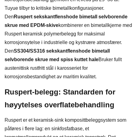
Tuyue tilbyr to kritiske bimetallkonfigurasjoner.
Den
Ruspert sekskantflenshode bimetall selvborende
skrue med EPDM-skive
kombinerer en bimetallkjerne med
Ruspert keramisk polymerbelegg for maksimal
korrosjonsytelse i industrielle og kystnære atmosfærer.
Den
SS304/SS316 sekskantflenshode bimetall
selvborende skrue med spiss kuttet hale
Bruker fullt
austenittisk rustfritt stål i karosseriet for
korrosjonsbestandighet av maritim kvalitet.
Ruspert-belegg: Standarden for
høyytelses overflatebehandling
Ruspert er et keramisk-sink komposittbeleggsystem som
påføres i flere lag: en sinkfosfatbase, et