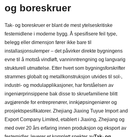
og boreskruer
Tak- og boreskruer er blant de mest ytelseskritiske
festemidlene i moderne bygg. Å spesifisere feil type,
belegg eller dimensjon fører ikke bare til
installasjonsulemper – det påvirker direkte bygningens
evne til å motstå vindløft, vanninntrengning og langvarig
strukturell utmattelse. Etter hvert som bygningsforskrifter
strammes globalt og metallkonstruksjon utvides til sol-,
industri- og modulapplikasjoner, har forståelsen av
ingeniørprinsippene bak disse to skruefamiliene blitt
avgjørende for entreprenører, innkjøpsingeniører og
prosjektspesifikatorer. Zhejiang Jiaxing Tuyue Import and
Export Company Limited, etablert i Jiaxing, Zhejiang og
med over 20 års erfaring innen produksjon og eksport av
festemidler, leverer et komplett spekter av
Tak- og