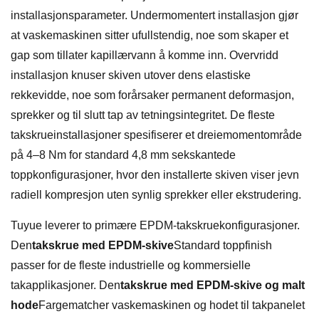
installasjonsparameter. Undermomentert installasjon gjør
at vaskemaskinen sitter ufullstendig, noe som skaper et
gap som tillater kapillærvann å komme inn. Overvridd
installasjon knuser skiven utover dens elastiske
rekkevidde, noe som forårsaker permanent deformasjon,
sprekker og til slutt tap av tetningsintegritet. De fleste
takskrueinstallasjoner spesifiserer et dreiemomentområde
på 4–8 Nm for standard 4,8 mm sekskantede
toppkonfigurasjoner, hvor den installerte skiven viser jevn
radiell kompresjon uten synlig sprekker eller ekstrudering.
Tuyue leverer to primære EPDM-takskruekonfigurasjoner.
Den
takskrue med EPDM-skive
Standard toppfinish
passer for de fleste industrielle og kommersielle
takapplikasjoner. Den
takskrue med EPDM-skive og malt
hode
Fargematcher vaskemaskinen og hodet til takpanelet