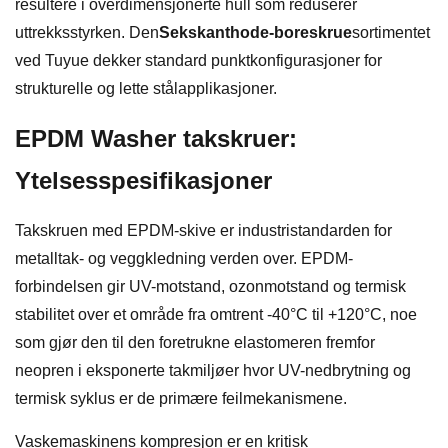
resultere i overdimensjonerte hull som reduserer
uttrekksstyrken. Den
Sekskanthode-boreskrue
sortimentet
ved Tuyue dekker standard punktkonfigurasjoner for
strukturelle og lette stålapplikasjoner.
EPDM Washer takskruer:
Ytelsesspesifikasjoner
Takskruen med EPDM-skive er industristandarden for
metalltak- og veggkledning verden over. EPDM-
forbindelsen gir UV-motstand, ozonmotstand og termisk
stabilitet over et område fra omtrent -40°C til +120°C, noe
som gjør den til den foretrukne elastomeren fremfor
neopren i eksponerte takmiljøer hvor UV-nedbrytning og
termisk syklus er de primære feilmekanismene.
Vaskemaskinens kompresjon er en kritisk