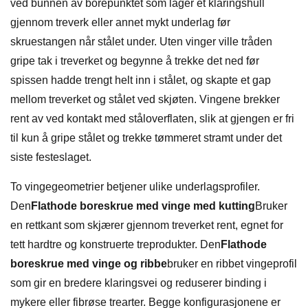
ved bunnen av borepunktet som lager et klaringshull
gjennom treverk eller annet mykt underlag før
skruestangen når stålet under. Uten vinger ville tråden
gripe tak i treverket og begynne å trekke det ned før
spissen hadde trengt helt inn i stålet, og skapte et gap
mellom treverket og stålet ved skjøten. Vingene brekker
rent av ved kontakt med ståloverflaten, slik at gjengen er fri
til kun å gripe stålet og trekke tømmeret stramt under det
siste festeslaget.
To vingegeometrier betjener ulike underlagsprofiler.
Den
Flathode boreskrue med vinge med kutting
Bruker
en rettkant som skjærer gjennom treverket rent, egnet for
tett hardtre og konstruerte treprodukter. Den
Flathode
boreskrue med vinge og ribbe
bruker en ribbet vingeprofil
som gir en bredere klaringsvei og reduserer binding i
mykere eller fibrøse trearter. Begge konfigurasjonene er