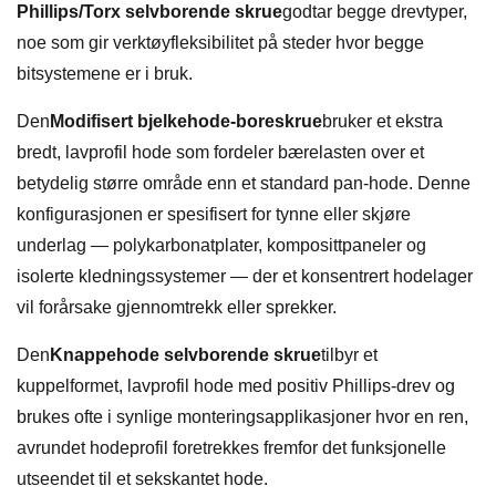
Phillips/Torx selvborende skrue
godtar begge drevtyper,
noe som gir verktøyfleksibilitet på steder hvor begge
bitsystemene er i bruk.
Den
Modifisert bjelkehode-boreskrue
bruker et ekstra
bredt, lavprofil hode som fordeler bærelasten over et
betydelig større område enn et standard pan-hode. Denne
konfigurasjonen er spesifisert for tynne eller skjøre
underlag — polykarbonatplater, komposittpaneler og
isolerte kledningssystemer — der et konsentrert hodelager
vil forårsake gjennomtrekk eller sprekker.
Den
Knappehode selvborende skrue
tilbyr et
kuppelformet, lavprofil hode med positiv Phillips-drev og
brukes ofte i synlige monteringsapplikasjoner hvor en ren,
avrundet hodeprofil foretrekkes fremfor det funksjonelle
utseendet til et sekskantet hode.