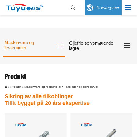


Norwegian
Maskinvare og
Oljefrie selvsmørende
festemidler
lagre
Produkt
Produkt
Maskinvare og festemidler
Takskruer og boreskruer
Sikring av alle tilkoblinger
Tillit bygget på 20 års ekspertise