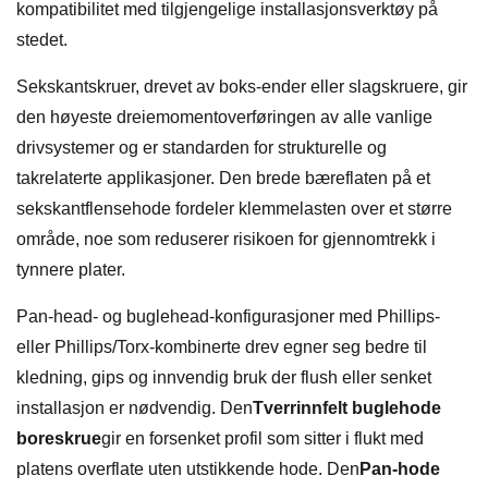
kompatibilitet med tilgjengelige installasjonsverktøy på
stedet.
Sekskantskruer, drevet av boks-ender eller slagskruere, gir
den høyeste dreiemomentoverføringen av alle vanlige
drivsystemer og er standarden for strukturelle og
takrelaterte applikasjoner. Den brede bæreflaten på et
sekskantflensehode fordeler klemmelasten over et større
område, noe som reduserer risikoen for gjennomtrekk i
tynnere plater.
Pan-head- og buglehead-konfigurasjoner med Phillips-
eller Phillips/Torx-kombinerte drev egner seg bedre til
kledning, gips og innvendig bruk der flush eller senket
installasjon er nødvendig. Den
Tverrinnfelt buglehode
boreskrue
gir en forsenket profil som sitter i flukt med
platens overflate uten utstikkende hode. Den
Pan-hode