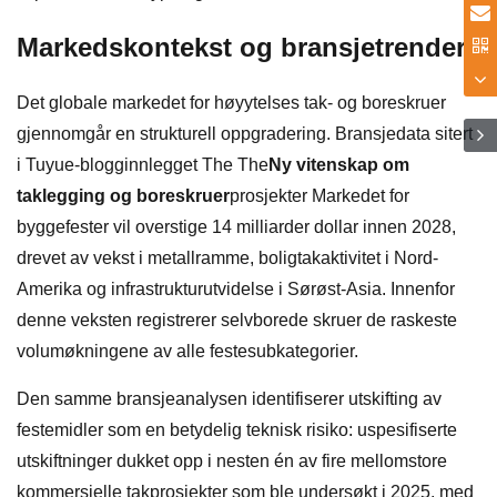
Markedskontekst og bransjetrender
Det globale markedet for høyytelses tak- og boreskruer
gjennomgår en strukturell oppgradering. Bransjedata sitert
i Tuyue-blogginnlegget The The
Ny vitenskap om
taklegging og boreskruer
prosjekter Markedet for
byggefester vil overstige 14 milliarder dollar innen 2028,
drevet av vekst i metallramme, boligtakaktivitet i Nord-
Amerika og infrastrukturutvidelse i Sørøst-Asia. Innenfor
denne veksten registrerer selvborede skruer de raskeste
volumøkningene av alle festesubkategorier.
Den samme bransjeanalysen identifiserer utskifting av
festemidler som en betydelig teknisk risiko: uspesifiserte
utskiftninger dukket opp i nesten én av fire mellomstore
kommersielle takprosjekter som ble undersøkt i 2025, med