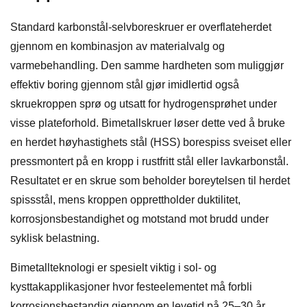
Standard karbonstål-selvboreskruer er overflateherdet
gjennom en kombinasjon av materialvalg og
varmebehandling. Den samme hardheten som muliggjør
effektiv boring gjennom stål gjør imidlertid også
skruekroppen sprø og utsatt for hydrogensprøhet under
visse plateforhold. Bimetallskruer løser dette ved å bruke
en herdet høyhastighets stål (HSS) borespiss sveiset eller
pressmontert på en kropp i rustfritt stål eller lavkarbonstål.
Resultatet er en skrue som beholder boreytelsen til herdet
spissstål, mens kroppen opprettholder duktilitet,
korrosjonsbestandighet og motstand mot brudd under
syklisk belastning.
Bimetallteknologi er spesielt viktig i sol- og
kysttakapplikasjoner hvor festeelementet må forbli
korrosjonsbestandig gjennom en levetid på 25–30 år.