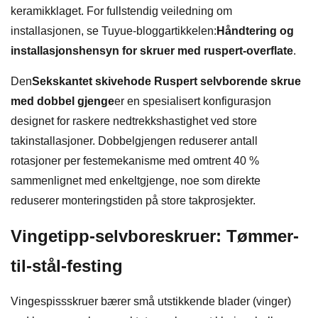
keramikklaget. For fullstendig veiledning om
installasjonen, se Tuyue-bloggartikkelen:
Håndtering og
installasjonshensyn for skruer med ruspert-overflate
.
Den
Sekskantet skivehode Ruspert selvborende skrue
med dobbel gjenge
er en spesialisert konfigurasjon
designet for raskere nedtrekkshastighet ved store
takinstallasjoner. Dobbelgjengen reduserer antall
rotasjoner per festemekanisme med omtrent 40 %
sammenlignet med enkeltgjenge, noe som direkte
reduserer monteringstiden på store takprosjekter.
Vingetipp-selvboreskruer: Tømmer-
til-stål-festing
Vingespissskruer bærer små utstikkende blader (vinger)