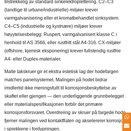
tilstrekkelig av standard sinkelektroplettering. C2–C3
(landlige til urbane/industrielle) miljøer krever
varmgalvanisering eller et kromatbehandlet sinksystem.
C4–C5 (industrielle og kystnære) miljøer krever
høyytelsesbelegg: Ruspert, varmgalvanisert klasse C i
henhold til AS 3566, eller rustfritt stål A4-316. CX-miljøer
(offshore, kjemisk eksponering) krever fullstendig rustfrie
A4- eller Duplex-materialer.
Malte takskruer gir et ekstra estetisk lag der hodefargen
matches panelsystemet. Malingen på hodet bidrar
imidlertid ikke meningsfullt til korrosjonsbeskyttelse av
skaftet eller gjengen — den underliggende grunnbelegget
eller materialspesifikasjonen forblir det primære
korrosjonsforsvaret. Overdreiing av skruer på fargede hode
fjerner malingen ved kontaktflaten og akselererer korrosjon
i sprekkene i fordypningen.