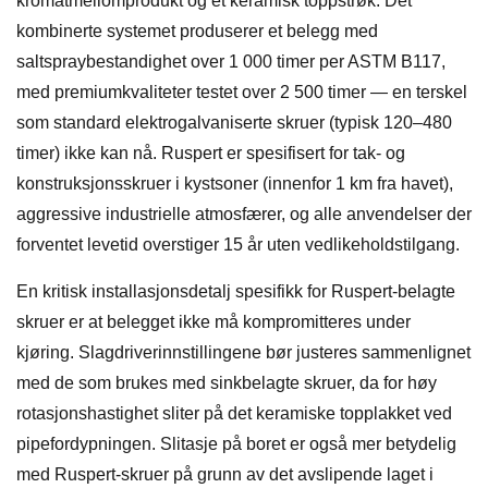
kromatmellomprodukt og et keramisk toppstrøk. Det
kombinerte systemet produserer et belegg med
saltspraybestandighet over 1 000 timer per ASTM B117,
med premiumkvaliteter testet over 2 500 timer — en terskel
som standard elektrogalvaniserte skruer (typisk 120–480
timer) ikke kan nå. Ruspert er spesifisert for tak- og
konstruksjonsskruer i kystsoner (innenfor 1 km fra havet),
aggressive industrielle atmosfærer, og alle anvendelser der
forventet levetid overstiger 15 år uten vedlikeholdstilgang.
En kritisk installasjonsdetalj spesifikk for Ruspert-belagte
skruer er at belegget ikke må kompromitteres under
kjøring. Slagdriverinnstillingene bør justeres sammenlignet
med de som brukes med sinkbelagte skruer, da for høy
rotasjonshastighet sliter på det keramiske topplakket ved
pipefordypningen. Slitasje på boret er også mer betydelig
med Ruspert-skruer på grunn av det avslipende laget i