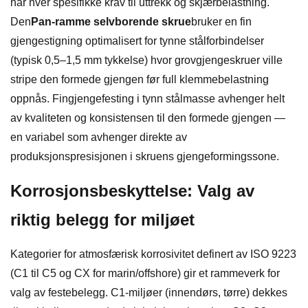
har hver spesifikke krav til uttrekk og skjærbelastning.
Den
Pan-ramme selvborende skrue
bruker en fin
gjengestigning optimalisert for tynne stålforbindelser
(typisk 0,5–1,5 mm tykkelse) hvor grovgjengeskruer ville
stripe den formede gjengen før full klemmebelastning
oppnås. Fingjengefesting i tynn stålmasse avhenger helt
av kvaliteten og konsistensen til den formede gjengen —
en variabel som avhenger direkte av
produksjonspresisjonen i skruens gjengeformingssone.
Korrosjonsbeskyttelse: Valg av
riktig belegg for miljøet
Kategorier for atmosfærisk korrosivitet definert av ISO 9223
(C1 til C5 og CX for marin/offshore) gir et rammeverk for
valg av festebelegg. C1-miljøer (innendørs, tørre) dekkes