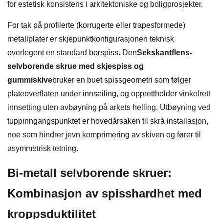
for estetisk konsistens i arkitektoniske og boligprosjekter.
For tak på profilerte (korrugerte eller trapesformede)
metallplater er skjepunktkonfigurasjonen teknisk
overlegent en standard borspiss. Den
Sekskantflens-
selvborende skrue med skjespiss og
gummiskive
bruker en buet spissgeometri som følger
plateoverflaten under innseiling, og opprettholder vinkelrett
innsetting uten avbøyning på arkets helling. Utbøyning ved
tuppinngangspunktet er hovedårsaken til skrå installasjon,
noe som hindrer jevn komprimering av skiven og fører til
asymmetrisk tetning.
Bi-metall selvborende skruer:
Kombinasjon av spisshardhet med
kroppsduktilitet