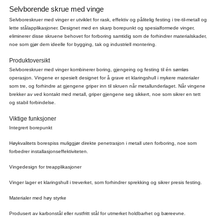
Selvborende skrue med vinge
Selvboreskruer med vinger er utviklet for rask, effektiv og pålitelig festing i tre-til-metall og
lette stålapplikasjoner. Designet med en skarp borepunkt og spesialformede vinger,
eliminerer disse skruene behovet for forboring samtidig som de forhindrer materialskader,
noe som gjør dem ideelle for bygging, tak og industriell montering.
Produktoversikt
Selvboreskruer med vinger kombinerer boring, gjengeing og festing til én sømløs
operasjon. Vingene er spesielt designet for å grave et klaringshull i mykere materialer
som tre, og forhindre at gjengene griper inn til skruen når metallunderlaget. Når vingene
brekker av ved kontakt med metall, griper gjengene seg sikkert, noe som sikrer en tett
og stabil forbindelse.
Viktige funksjoner
Integrert borepunkt
Høykvalitets borespiss muliggjør direkte penetrasjon i metall uten forboring, noe som
forbedrer installasjonseffektiviteten.
Vingedesign for treapplikasjoner
Vinger lager et klaringshull i treverket, som forhindrer sprekking og sikrer presis festing.
Materialer med høy styrke
Produsert av karbonstål eller rustfritt stål for utmerket holdbarhet og bæreevne.