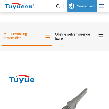


Norwegian
Maskinvare og
Oljefrie selvsmørende
festemidler
lagre