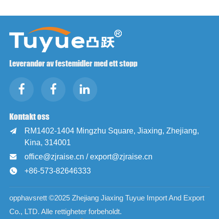
Leverandør av festemidler med ett stopp
Kontakt oss
RM1402-1404 Mingzhu Square, Jiaxing, Zhejiang,

Kina, 314001
office@zjraise.cn / export@zjraise.cn

+86-573-82646333

opphavsrett ©2025 Zhejiang Jiaxing Tuyue Import And Export
Co., LTD. Alle rettigheter forbeholdt.