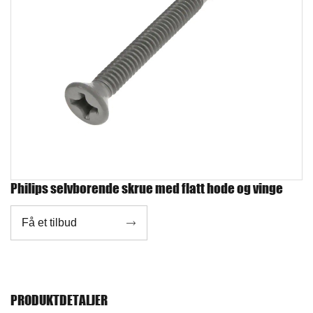
Philips selvborende skrue med flatt hode og vinge
Få et tilbud

PRODUKTDETALJER