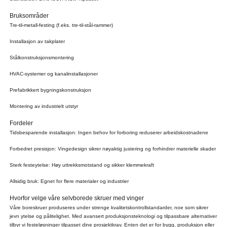
Bruksområder
Tre-til-metall-festing (f.eks. tre-til-stål-rammer)
Installasjon av takplater
Stålkonstruksjonsmontering
HVAC-systemer og kanalinstallasjoner
Prefabrikkert bygningskonstruksjon
Montering av industrielt utstyr
Fordeler
Tidsbesparende installasjon: Ingen behov for forboring reduserer arbeidskostnadene
Forbedret presisjon: Vingedesign sikrer nøyaktig justering og forhindrer materielle skader
Sterk festeytelse: Høy uttrekksmotstand og sikker klemmekraft
Allsidig bruk: Egnet for flere materialer og industrier
Hvorfor velge våre selvborede skruer med vinger
Våre boreskruer produseres under strenge kvalitetskontrollstandarder, noe som sikrer
jevn ytelse og pålitelighet. Med avansert produksjonsteknologi og tilpassbare alternativer
tilbyr vi festeløsninger tilpasset dine prosjektkrav. Enten det er for bygg, produksjon eller