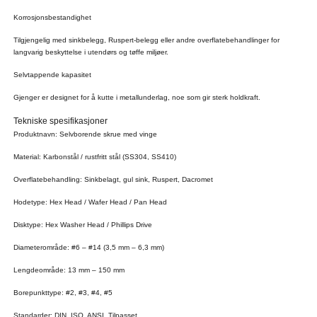
Korrosjonsbestandighet
Tilgjengelig med sinkbelegg, Ruspert-belegg eller andre overflatebehandlinger for
langvarig beskyttelse i utendørs og tøffe miljøer.
Selvtappende kapasitet
Gjenger er designet for å kutte i metallunderlag, noe som gir sterk holdkraft.
Tekniske spesifikasjoner
Produktnavn: Selvborende skrue med vinge
Material: Karbonstål / rustfritt stål (SS304, SS410)
Overflatebehandling: Sinkbelagt, gul sink, Ruspert, Dacromet
Hodetype: Hex Head / Wafer Head / Pan Head
Disktype: Hex Washer Head / Phillips Drive
Diameterområde: #6 – #14 (3,5 mm – 6,3 mm)
Lengdeområde: 13 mm – 150 mm
Borepunkttype: #2, #3, #4, #5
Standarder: DIN, ISO, ANSI, Tilpasset