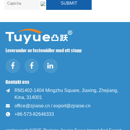
Leverandør av festemidler med ett stopp
Kontakt oss
RM1402-1404 Mingzhu Square, Jiaxing, Zhejiang,

Kina, 314001
office@zjraise.cn / export@zjraise.cn

+86-573-82646333
