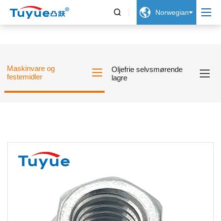


Norwegian
Maskinvare og
Oljefrie selvsmørende
festemidler
lagre