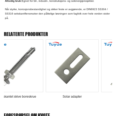
Allsidig bruk:
Egnet for bil-, industri-, konstruksjons- og solenergiprosjekter.
Når styrke, korrosjonsbestandighet og sikker feste er avgjørende, er DIN6923 SS304 /
SS316 sekskantflensmutter den pålitelige løsningen som fagfolk over hele verden stoler
på.
RELATERTE PRODUKTER
Solar adapter
Solar Hanger Bolt
FORESPØRSEL OM KVOTE