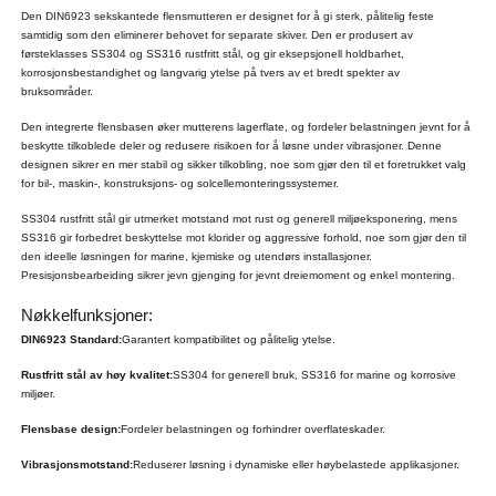
Den DIN6923 sekskantede flensmutteren er designet for å gi sterk, pålitelig feste
samtidig som den eliminerer behovet for separate skiver. Den er produsert av
førsteklasses SS304 og SS316 rustfritt stål, og gir eksepsjonell holdbarhet,
korrosjonsbestandighet og langvarig ytelse på tvers av et bredt spekter av
bruksområder.
Den integrerte flensbasen øker mutterens lagerflate, og fordeler belastningen jevnt for å
beskytte tilkoblede deler og redusere risikoen for å løsne under vibrasjoner. Denne
designen sikrer en mer stabil og sikker tilkobling, noe som gjør den til et foretrukket valg
for bil-, maskin-, konstruksjons- og solcellemonteringssystemer.
SS304 rustfritt stål gir utmerket motstand mot rust og generell miljøeksponering, mens
SS316 gir forbedret beskyttelse mot klorider og aggressive forhold, noe som gjør den til
den ideelle løsningen for marine, kjemiske og utendørs installasjoner.
Presisjonsbearbeiding sikrer jevn gjenging for jevnt dreiemoment og enkel montering.
Nøkkelfunksjoner:
DIN6923 Standard:
Garantert kompatibilitet og pålitelig ytelse.
Rustfritt stål av høy kvalitet:
SS304 for generell bruk, SS316 for marine og korrosive
miljøer.
Flensbase design:
Fordeler belastningen og forhindrer overflateskader.
Vibrasjonsmotstand:
Reduserer løsning i dynamiske eller høybelastede applikasjoner.