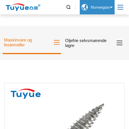


Norwegian
Maskinvare og
Oljefrie selvsmørende
festemidler
lagre