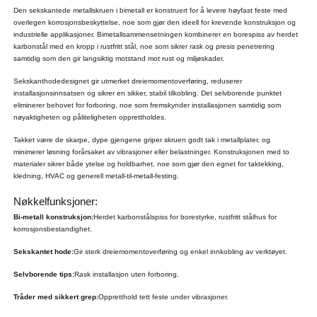
Den sekskantede metallskruen i bimetall er konstruert for å levere høyfast feste med
overlegen korrosjonsbeskyttelse, noe som gjør den ideell for krevende konstruksjon og
industrielle applikasjoner. Bimetallsammensetningen kombinerer en borespiss av herdet
karbonstål med en kropp i rustfritt stål, noe som sikrer rask og presis penetrering
samtidig som den gir langsiktig motstand mot rust og miljøskader.
Sekskanthodedesignet gir utmerket dreiemomentoverføring, reduserer
installasjonsinnsatsen og sikrer en sikker, stabil tilkobling. Det selvborende punktet
eliminerer behovet for forboring, noe som fremskynder installasjonen samtidig som
nøyaktigheten og påliteligheten opprettholdes.
Takket være de skarpe, dype gjengene griper skruen godt tak i metallplater, og
minimerer løsning forårsaket av vibrasjoner eller belastninger. Konstruksjonen med to
materialer sikrer både ytelse og holdbarhet, noe som gjør den egnet for taktekking,
kledning, HVAC og generell metall-til-metall-festing.
Nøkkelfunksjoner:
Bi-metall konstruksjon:
Herdet karbonstålspiss for borestyrke, rustfritt stålhus for
korrosjonsbestandighet.
Sekskantet hode:
Gir sterk dreiemomentoverføring og enkel innkobling av verktøyet.
Selvborende tips:
Rask installasjon uten forboring.
Tråder med sikkert grep:
Oppretthold tett feste under vibrasjoner.