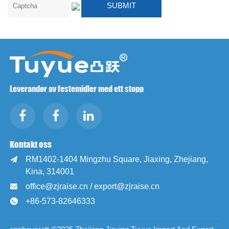
Leverandør av festemidler med ett stopp
Kontakt oss
RM1402-1404 Mingzhu Square, Jiaxing, Zhejiang,

Kina, 314001
office@zjraise.cn / export@zjraise.cn

+86-573-82646333
