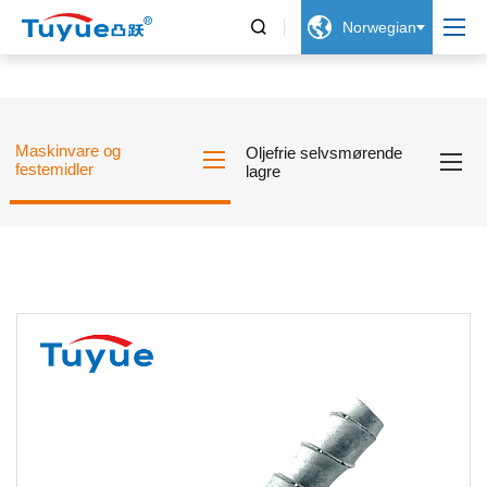


Norwegian
Maskinvare og
Oljefrie selvsmørende
festemidler
lagre