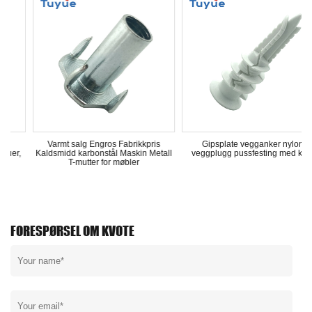
Varmt salg Engros Fabrikkpris
Gipsplate vegganker nylon
,
Kaldsmidd karbonstål Maskin Metall
veggplugg pussfesting med krok
T-mutter for møbler
FORESPØRSEL OM KVOTE