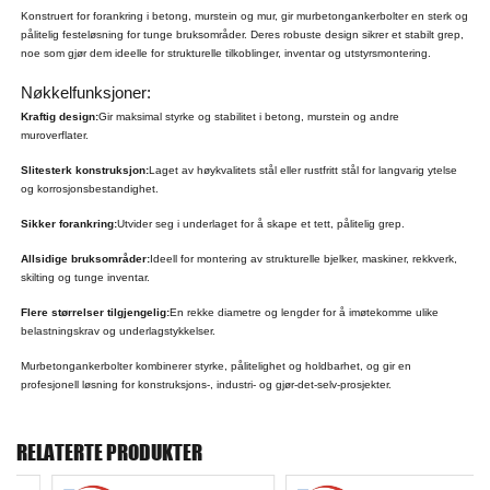
Konstruert for forankring i betong, murstein og mur, gir murbetongankerbolter en sterk og
pålitelig festeløsning for tunge bruksområder. Deres robuste design sikrer et stabilt grep,
noe som gjør dem ideelle for strukturelle tilkoblinger, inventar og utstyrsmontering.
Nøkkelfunksjoner:
Kraftig design:
Gir maksimal styrke og stabilitet i betong, murstein og andre
muroverflater.
Slitesterk konstruksjon:
Laget av høykvalitets stål eller rustfritt stål for langvarig ytelse
og korrosjonsbestandighet.
Sikker forankring:
Utvider seg i underlaget for å skape et tett, pålitelig grep.
Allsidige bruksområder:
Ideell for montering av strukturelle bjelker, maskiner, rekkverk,
skilting og tunge inventar.
Flere størrelser tilgjengelig:
En rekke diametre og lengder for å imøtekomme ulike
belastningskrav og underlagstykkelser.
Murbetongankerbolter kombinerer styrke, pålitelighet og holdbarhet, og gir en
profesjonell løsning for konstruksjons-, industri- og gjør-det-selv-prosjekter.
RELATERTE PRODUKTER