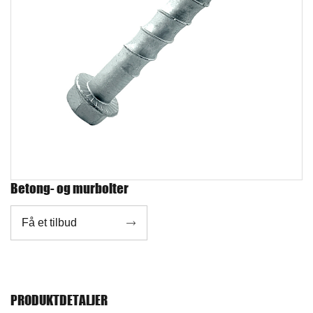
Betong- og murbolter
Få et tilbud

PRODUKTDETALJER