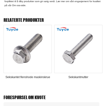
forpliktet til å tilby produkter som gir varig verdi. Lær mer om vårt engasjement for kvalitet
på vår Om oss-side.
RELATERTE PRODUKTER
t flenshode maskinskrue
Sekskantmutter
Sekska
FORESPØRSEL OM KVOTE