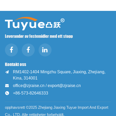
Leverandør av festemidler med ett stopp
Kontakt oss
RM1402-1404 Mingzhu Square, Jiaxing, Zhejiang,

Kina, 314001
office@zjraise.cn / export@zjraise.cn

+86-573-82646333

opphavsrett ©2025 Zhejiang Jiaxing Tuyue Import And Export
Co., LTD. Alle rettigheter forbeholdt.