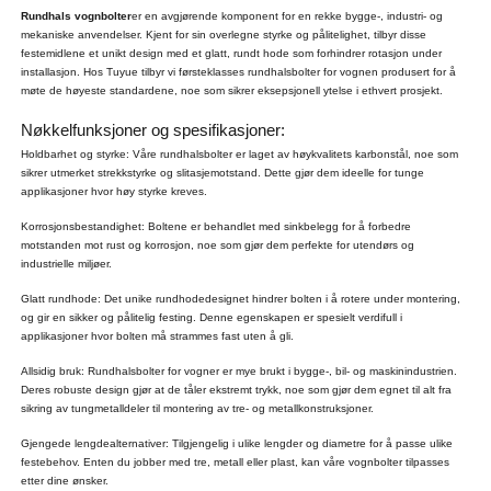
Rundhals vognbolter
er en avgjørende komponent for en rekke bygge-, industri- og
mekaniske anvendelser. Kjent for sin overlegne styrke og pålitelighet, tilbyr disse
festemidlene et unikt design med et glatt, rundt hode som forhindrer rotasjon under
installasjon. Hos Tuyue tilbyr vi førsteklasses rundhalsbolter for vognen produsert for å
møte de høyeste standardene, noe som sikrer eksepsjonell ytelse i ethvert prosjekt.
Nøkkelfunksjoner og spesifikasjoner:
Holdbarhet og styrke: Våre rundhalsbolter er laget av høykvalitets karbonstål, noe som
sikrer utmerket strekkstyrke og slitasjemotstand. Dette gjør dem ideelle for tunge
applikasjoner hvor høy styrke kreves.
Korrosjonsbestandighet: Boltene er behandlet med sinkbelegg for å forbedre
motstanden mot rust og korrosjon, noe som gjør dem perfekte for utendørs og
industrielle miljøer.
Glatt rundhode: Det unike rundhodedesignet hindrer bolten i å rotere under montering,
og gir en sikker og pålitelig festing. Denne egenskapen er spesielt verdifull i
applikasjoner hvor bolten må strammes fast uten å gli.
Allsidig bruk: Rundhalsbolter for vogner er mye brukt i bygge-, bil- og maskinindustrien.
Deres robuste design gjør at de tåler ekstremt trykk, noe som gjør dem egnet til alt fra
sikring av tungmetalldeler til montering av tre- og metallkonstruksjoner.
Gjengede lengdealternativer: Tilgjengelig i ulike lengder og diametre for å passe ulike
festebehov. Enten du jobber med tre, metall eller plast, kan våre vognbolter tilpasses
etter dine ønsker.