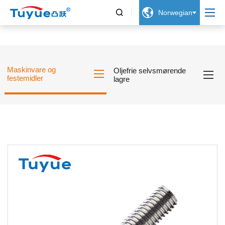


Norwegian
Maskinvare og
Oljefrie selvsmørende
festemidler
lagre