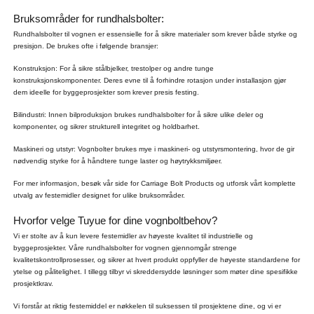
Bruksområder for rundhalsbolter:
Rundhalsbolter til vognen er essensielle for å sikre materialer som krever både styrke og
presisjon. De brukes ofte i følgende bransjer:
Konstruksjon: For å sikre stålbjelker, trestolper og andre tunge
konstruksjonskomponenter. Deres evne til å forhindre rotasjon under installasjon gjør
dem ideelle for byggeprosjekter som krever presis festing.
Bilindustri: Innen bilproduksjon brukes rundhalsbolter for å sikre ulike deler og
komponenter, og sikrer strukturell integritet og holdbarhet.
Maskineri og utstyr: Vognbolter brukes mye i maskineri- og utstyrsmontering, hvor de gir
nødvendig styrke for å håndtere tunge laster og høytrykksmiljøer.
For mer informasjon, besøk vår side for Carriage Bolt Products og utforsk vårt komplette
utvalg av festemidler designet for ulike bruksområder.
Hvorfor velge Tuyue for dine vognboltbehov?
Vi er stolte av å kun levere festemidler av høyeste kvalitet til industrielle og
byggeprosjekter. Våre rundhalsbolter for vognen gjennomgår strenge
kvalitetskontrollprosesser, og sikrer at hvert produkt oppfyller de høyeste standardene for
ytelse og pålitelighet. I tillegg tilbyr vi skreddersydde løsninger som møter dine spesifikke
prosjektkrav.
Vi forstår at riktig festemiddel er nøkkelen til suksessen til prosjektene dine, og vi er