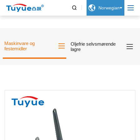


Norwegian
Maskinvare og
Oljefrie selvsmørende
festemidler
lagre