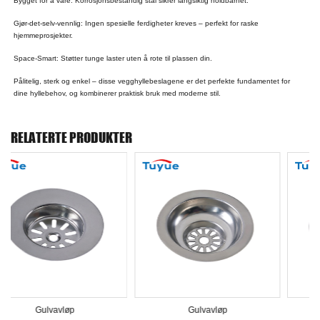
Bygget for å vare: Korrosjonsbestandig stål sikrer langsiktig holdbarhet.
Gjør-det-selv-vennlig: Ingen spesielle ferdigheter kreves – perfekt for raske
hjemmeprosjekter.
Space-Smart: Støtter tunge laster uten å rote til plassen din.
Pålitelig, sterk og enkel – disse vegghyllebeslagene er det perfekte fundamentet for
dine hyllebehov, og kombinerer praktisk bruk med moderne stil.
RELATERTE PRODUKTER
Gulvavløp
Gulvavløp