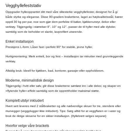
Vegghyllefeststativ
Oppgrader hylleoppsettet ditt med våre slitesterke vegghyllefester, designet for å gi
både styrke og eleganse. Disse 90-graders brakettene, laget av høykvalitetsstål, bærer
opptil 30 kg per par, noe som gjør dem perfekte til bøker, kjøkkenutstyr, dekor eller
verktøy. Tilgjengelig i størrelser 8", 10" og 12", passer de til hyller med alle dybder,
samtidig som de beholder et slankt, lavprofilert utseende.
Enkel installasjon
Presisjons L-form: Låser fast i perfekt 90° for stabile, jevne hyller.
Hurtigmontering: Merk enkelt, bor og fest – installasjon tar minutter med grunnleggende
verktøy.
Allsidig bruk: Ideell for kjøkken, bad, kontorer, garasjer eller oppholdsrom.
Moderne, minimalistisk design
Tilgjengelig i hvitt eller sølv, glir disse brakettene sømløst inn i alle dekor, og skaper en
«flytende hylle»-effekt samtidig som de opprettholder maksimal støtte.
Komplett utstyr inkludert
Hvert sett leveres med 2 stålbraketter og alle nødvendige skruer for tre, stendere eller
murvegger (veggplugger ikke inkludert). Tips: Sørg alltid for at veggflaten er i vater og
bruk de riktige skruene for en sikker installasjon. (Hyllebrett selges separat)
Hvorfor velge våre brackets