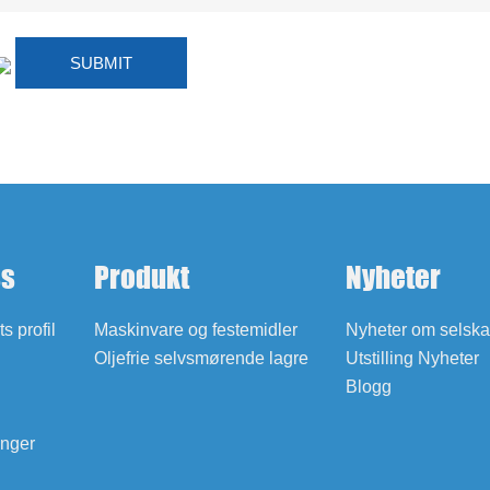
ss
Produkt
Nyheter
s profil
Maskinvare og festemidler
Nyheter om selska
Oljefrie selvsmørende lagre
Utstilling Nyheter
Blogg
inger