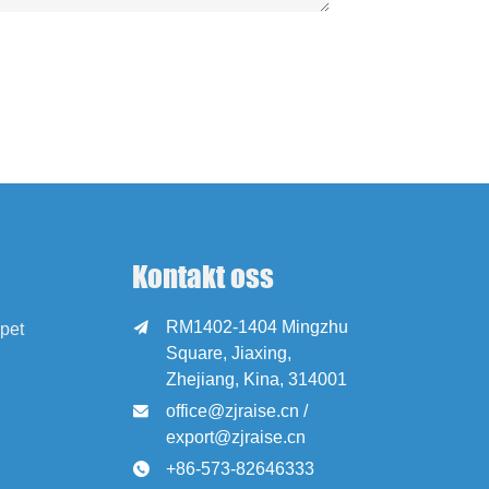
Kontakt oss
RM1402-1404 Mingzhu

pet
Square, Jiaxing,
Zhejiang, Kina, 314001
office@zjraise.cn /

export@zjraise.cn
+86-573-82646333
