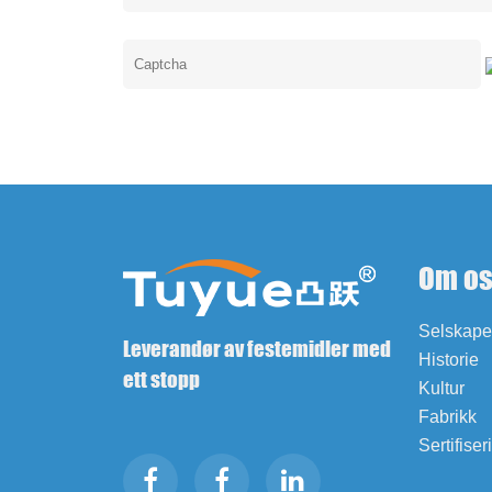
Om o
Selskapet
Leverandør av festemidler med
Historie
ett stopp
Kultur
Fabrikk
Sertifiser