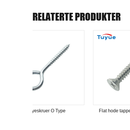
RELATERTE PRODUKTER
ype
Flat hode tappeskrue DIN7982
Trek
hod