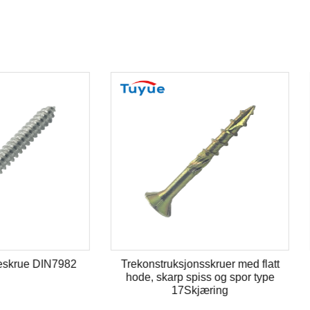
onstruksjonsskruer med flatt
Sekskantet flenshode tappe
e, skarp spiss og spor type
17Skjæring