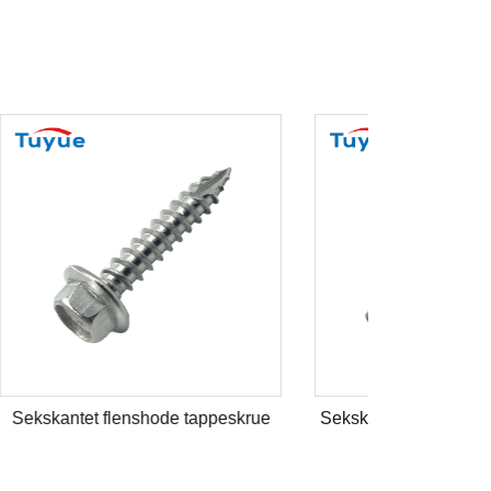
skrue
Sekskantet flenshode treskrue med
kuttet type 17