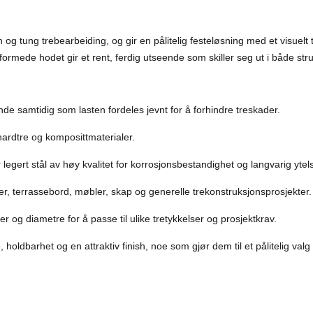
n og tung trebearbeiding, og gir en pålitelig festeløsning med et visuel
formede hodet gir et rent, ferdig utseende som skiller seg ut i både stru
ende samtidig som lasten fordeles jevnt for å forhindre treskader.
 hardtre og komposittmaterialer.
ler legert stål av høy kvalitet for korrosjonsbestandighet og langvarig ytel
, terrassebord, møbler, skap og generelle trekonstruksjonsprosjekter.
er og diametre for å passe til ulike tretykkelser og prosjektkrav.
oldbarhet og en attraktiv finish, noe som gjør dem til et pålitelig valg 