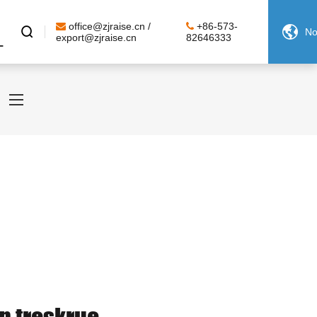
office@zjraise.cn /
+86-573-


No
L
export@zjraise.cn
82646333