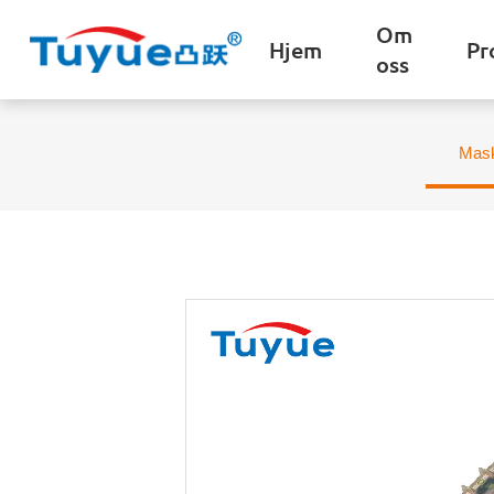
Om
Hjem
Pr
oss
Mask